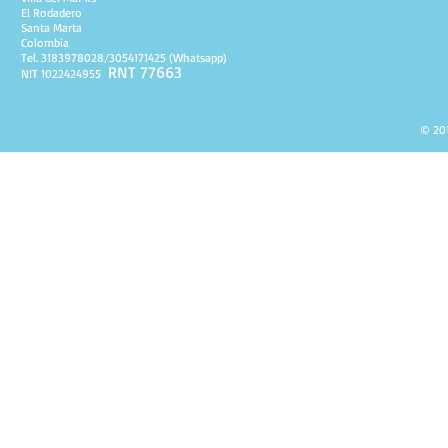
El Rodadero
Santa Marta
Colombia
Tel. 3183978028/3054171425 (Whatsapp)
RNT 77663
NIT 1022424955
© 201