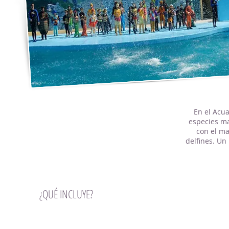
En el Acua
especies ma
con el ma
delfines. Un
¿QUÉ INCLUYE?