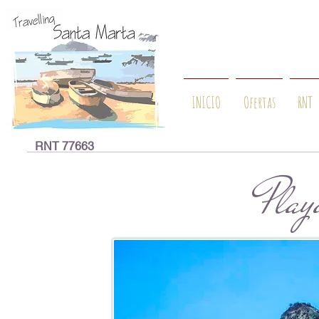
INICIO
Ofertas
RNT
RNT 77663
Pla